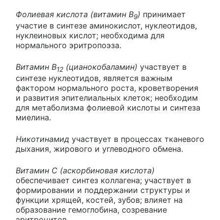
Фолиевая кислота (витамин B
)
принимает
9
участие в синтезе аминокислот, нуклеотидов,
нуклеиновых кислот; необходима для
нормального эритропоэза.
Витамин В
(цианокобаламин)
участвует в
12
синтезе нуклеотидов, является важным
фактором нормального роста, кроветворения
и развития эпителиальных клеток; необходим
для метаболизма фолиевой кислоты и синтеза
миелина.
Никотинамид
участвует в процессах тканевого
дыхания, жирового и углеводного обмена.
Витамин С (аскорбиновая кислота)
обеспечивает синтез коллагена; участвует в
формировании и поддержании структуры и
функции хрящей, костей, зубов; влияет на
образование гемоглобина, созревание
эритроцитов.