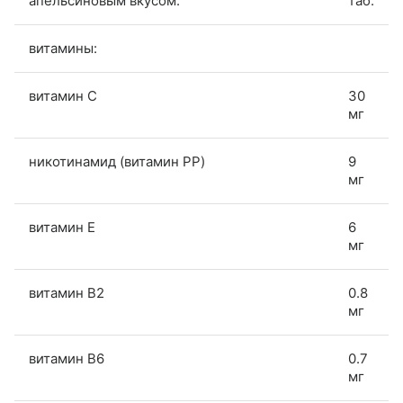
апельсиновым вкусом.
таб.
витамины:
витамин C
30
мг
никотинамид (витамин PP)
9
мг
витамин E
6
мг
витамин B2
0.8
мг
витамин B6
0.7
мг