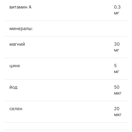
витамин A
0.3
мг
минералы:
магний
30
мг
цинк
5
мг
йод
50
мкг
селен
20
мкг