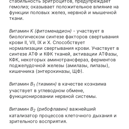
стабильность эритроцитов, предупреждает
гемолиз; оказывает положительное влияние на
функции половых желез, нервной и мышечной
ткани.
Витамин К (фитоменадион)
- участвует в
биологическом синтезе факторов свертывания
крови II, VII, IX и X. Способствует
нормализации свертывания крови. Участвует в
синтезе АТФ и КФК тканей, активации АТФазы,
КФК, некоторых аминотрансфераз, ферментов
поджелудочной железы (амилазы, липазы),
кишечника (энтерокиназы, ЩФ).
Витамин В
(тиамин)
в качестве коэнзима
1
участвует в углеводном обмене,
функционировании нервной системы.
Витамин В
(рибофлавин)
важнейший
2
катализатор процессов клеточного дыхания и
зрительного восприятия.