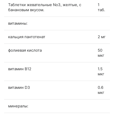
Таблетки жевательные No3, желтые, с
1
банановым вкусом.
таб.
витамины:
кальция пантотенат
2 мг
фолиевая кислота
50
мкг
витамин B12
1.5
мкг
витамин D3
0.6
мкг
минералы: