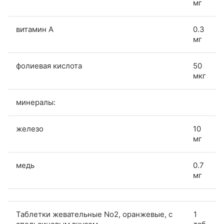
мг
витамин A
0.3
мг
фолиевая кислота
50
мкг
минералы:
железо
10
мг
медь
0.7
мг
Таблетки жевательные No2, оранжевые, с
1