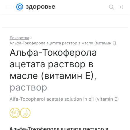
Лекарства
Альфа-Токоферола ацетата раствор в масле (витамин Е)
Альфа-Токоферола
ацетата раствор в
масле (витамин Е)
,
раствор
Alfa-Tocopherol acetate solution in oil (vitamin E)
Альфа-Токоферола ацетата раствор в