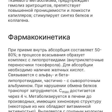
тканевого метаболизма, предупреждает
гемолиз эритроцитов, препятствует
повышенной проницаемости и ломкости
капилляров; стимулирует синтез белков и
коллагена.
Фармакокинетика
При приеме внутрь абсорбция составляет 50-
80%; в процессе всасывания образует
комплекс с липопротеидами (внутриклеточные
переносчики токоферола). Для абсорбции
необходимо наличие желчных кислот.
Связывается с альфа
- и бета-
1
липопротеидами, частично - с сывороточным
альбумином. При нарушении обмена белков
транспорт затрудняется. C
достигается
max
через 4 ч. Метаболизируется в печени до
производных, имеющих хиноновую структуру
(некоторые из них обладают витаминной
активностью). Выделяется с грудным молоком.