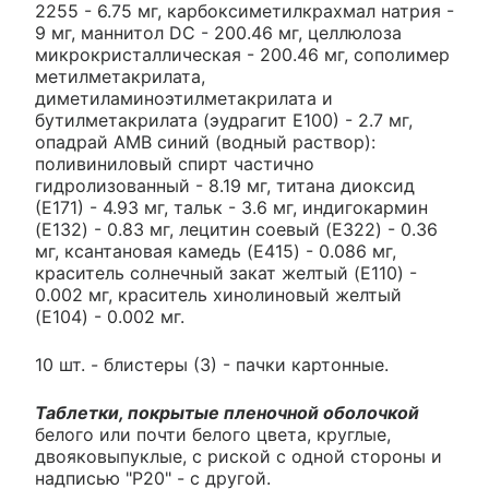
2255 - 6.75 мг, карбоксиметилкрахмал натрия -
9 мг, маннитол DC - 200.46 мг, целлюлоза
микрокристаллическая - 200.46 мг, сополимер
метилметакрилата,
диметиламиноэтилметакрилата и
бутилметакрилата (эудрагит Е100) - 2.7 мг,
опадрай AMB синий (водный раствор):
поливиниловый спирт частично
гидролизованный - 8.19 мг, титана диоксид
(Е171) - 4.93 мг, тальк - 3.6 мг, индигокармин
(E132) - 0.83 мг, лецитин соевый (E322) - 0.36
мг, ксантановая камедь (E415) - 0.086 мг,
краситель солнечный закат желтый (E110) -
0.002 мг, краситель хинолиновый желтый
(E104) - 0.002 мг.
10 шт. - блистеры (3) - пачки картонные.
Таблетки, покрытые пленочной оболочкой
белого или почти белого цвета, круглые,
двояковыпуклые, с риской с одной стороны и
надписью "P20" - с другой.