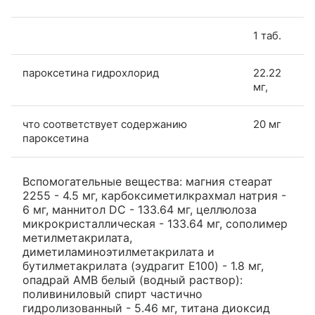
1 таб.
пароксетина гидрохлорид
22.22
мг,
что соответствует содержанию
20 мг
пароксетина
Вспомогательные вещества: магния стеарат
2255 - 4.5 мг, карбоксиметилкрахмал натрия -
6 мг, маннитол DC - 133.64 мг, целлюлоза
микрокристаллическая - 133.64 мг, сополимер
метилметакрилата,
диметиламиноэтилметакрилата и
бутилметакрилата (эудрагит E100) - 1.8 мг,
опадрай АМВ белый (водный раствор):
поливиниловый спирт частично
гидролизованный - 5.46 мг, титана диоксид