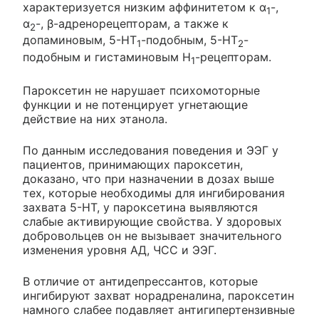
характеризуется низким аффинитетом к α
-,
1
α
-, β-адренорецепторам, а также к
2
допаминовым, 5-HT
-подобным, 5-НТ
-
1
2
подобным и гистаминовым Н
-рецепторам.
1
Пароксетин не нарушает психомоторные
функции и не потенцирует угнетающие
действие на них этанола.
По данным исследования поведения и ЭЭГ у
пациентов, принимающих пароксетин,
доказано, что при назначении в дозах выше
тех, которые необходимы для ингибирования
захвата 5-HT, у пароксетина выявляются
слабые активирующие свойства. У здоровых
добровольцев он не вызывает значительного
изменения уровня АД, ЧСС и ЭЭГ.
В отличие от антидепрессантов, которые
ингибируют захват норадреналина, пароксетин
намного слабее подавляет антигипертензивные