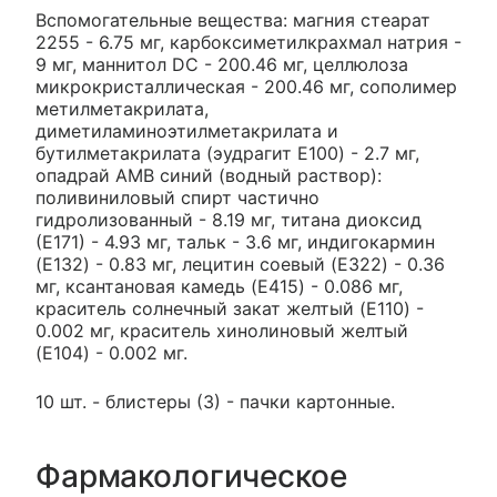
Вспомогательные вещества: магния стеарат
2255 - 6.75 мг, карбоксиметилкрахмал натрия -
9 мг, маннитол DC - 200.46 мг, целлюлоза
микрокристаллическая - 200.46 мг, сополимер
метилметакрилата,
диметиламиноэтилметакрилата и
бутилметакрилата (эудрагит E100) - 2.7 мг,
опадрай AMB синий (водный раствор):
поливиниловый спирт частично
гидролизованный - 8.19 мг, титана диоксид
(Е171) - 4.93 мг, тальк - 3.6 мг, индигокармин
(E132) - 0.83 мг, лецитин соевый (E322) - 0.36
мг, ксантановая камедь (E415) - 0.086 мг,
краситель солнечный закат желтый (E110) -
0.002 мг, краситель хинолиновый желтый
(E104) - 0.002 мг.
10 шт. - блистеры (3) - пачки картонные.
Фармакологическое