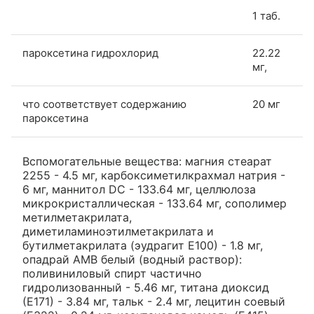
1 таб.
пароксетина гидрохлорид
22.22
мг,
что соответствует содержанию
20 мг
пароксетина
Вспомогательные вещества: магния стеарат
2255 - 4.5 мг, карбоксиметилкрахмал натрия -
6 мг, маннитол DC - 133.64 мг, целлюлоза
микрокристаллическая - 133.64 мг, сополимер
метилметакрилата,
диметиламиноэтилметакрилата и
бутилметакрилата (эудрагит Е100) - 1.8 мг,
опадрай АМВ белый (водный раствор):
поливиниловый спирт частично
гидролизованный - 5.46 мг, титана диоксид
(Е171) - 3.84 мг, тальк - 2.4 мг, лецитин соевый