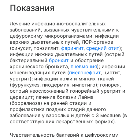
Показания
Лечение инфекционно-воспалительных
заболеваний, вызванных чувствительными к
цефуроксиму микроорганизмами: инфекции
верхних дыхательных путей, ЛОР-органов
(синусит, тонзиллит,
фарингит
,
средний отит
);
инфекции нижних дыхательных путей (острый
бактериальный
бронхит
и обострение
хронического бронхита,
пневмония
); инфекции
мочевыводящих путей (
пиелонефрит
, цистит,
уретрит); инфекции кожи и мягких тканей
(фурункулез, пиодермия, импетиго); гонорея,
острый неосложненный гонорейный уретрит и
цервицит; лечение болезни Лайма
(боррелиоза) на ранней стадии и
профилактика поздних стадий данного
заболевания у взрослых и детей с 3 месяцев (в
соответствующих лекарственных формах).
Чувствительность бактерий к цефуроксиму