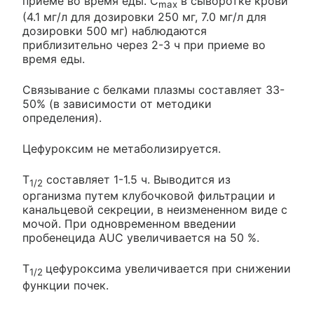
приеме во время еды. C
в сыворотке крови
max
(4.1 мг/л для дозировки 250 мг, 7.0 мг/л для
дозировки 500 мг) наблюдаются
приблизительно через 2-3 ч при приеме во
время еды.
Связывание с белками плазмы составляет 33-
50% (в зависимости от методики
определения).
Цефуроксим не метаболизируется.
Т
составляет 1-1.5 ч. Выводится из
1/2
организма путем клубочковой фильтрации и
канальцевой секреции, в неизмененном виде с
мочой. При одновременном введении
пробенецида AUC увеличивается на 50 %.
Т
цефуроксима увеличивается при снижении
1/2
функции почек.