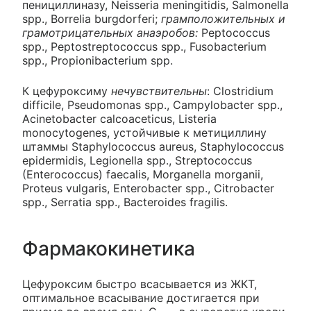
пенициллиназу, Neisseria meningitidis, Salmonella
spp., Borrelia burgdorferi;
грамположительных и
грамотрицательных анаэробов:
Peptococcus
spp., Peptostreptococcus spp., Fusobacterium
spp., Propionibacterium spp.
К цефуроксиму
нечувствительны
: Clostridium
difficile, Pseudomonas spp., Campylobacter spp.,
Acinetobacter calcoaceticus, Listeria
monocytogenes, устойчивые к метициллину
штаммы Staphylococcus aureus, Staphylococcus
epidermidis, Legionella spp., Streptococcus
(Enterococcus) faecalis, Morganella morganii,
Proteus vulgaris, Enterobacter spp., Citrobacter
spp., Serratia spp., Bacteroides fragilis.
Фармакокинетика
Цефуроксим быстро всасывается из ЖКТ,
оптимальное всасывание достигается при