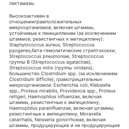
лактамазы.
Высокоактивен в
отношении
грамположительных
микроорганизмов
, включая штаммы,
устойчивые к пенициллинам (за исключением
штаммов, резистентных к метициллину):
Staphylococcus aureus, Streptococcus
pyogenes,бета-гемолитические стрептококки,
Streptococcus pneumoniae, Streptococcus
группы В (Streptococcus agalactiae),
Streptococcus mitis (группы viridans),
большинство Clostridium spp. (за исключением
Clostridium difficile);
грамотрицательных
микроорганизмов:
Escherichia coli, Klebsiella
spp., Proteus mirabilis, Providencia spp., Proteus
rettgeri, Haemophilus influenzae, включая
штаммы, резистентные к ампициллину;
Haemophilus parainfluenzae, включая штаммы,
резистентные к ампициллину; Moraxella
catarrhalis, Neisseria gonorrhoeae, включая
штаммы, продуцирующие и не продуцирующие