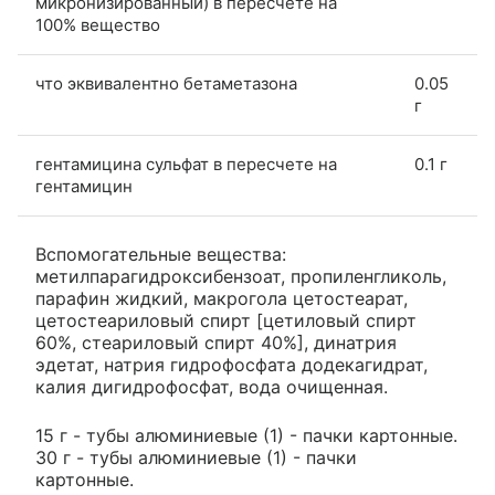
микронизированный) в пересчете на
100% вещество
что эквивалентно бетаметазона
0.05
г
гентамицина сульфат в пересчете на
0.1 г
гентамицин
Вспомогательные вещества:
метилпарагидроксибензоат, пропиленгликоль,
парафин жидкий, макрогола цетостеарат,
цетостеариловый спирт [цетиловый спирт
60%, стеариловый спирт 40%], динатрия
эдетат, натрия гидрофосфата додекагидрат,
калия дигидрофосфат, вода очищенная.
15 г - тубы алюминиевые (1) - пачки картонные.
30 г - тубы алюминиевые (1) - пачки
картонные.