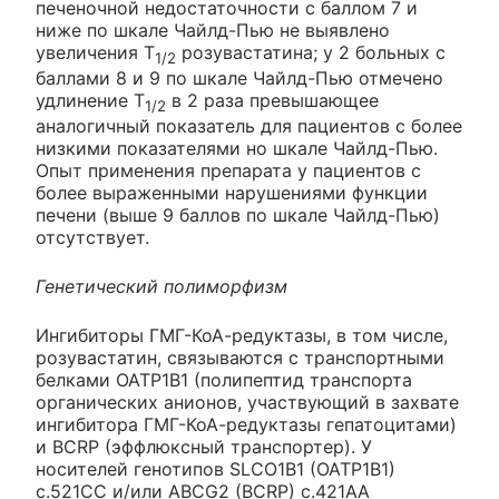
печеночной недостаточности с баллом 7 и
ниже по шкале Чайлд-Пью не выявлено
увеличения T
розувастатина; у 2 больных с
1/2
баллами 8 и 9 по шкале Чайлд-Пью отмечено
удлинение T
в 2 раза превышающее
1/2
аналогичный показатель для пациентов с более
низкими показателями но шкале Чайлд-Пью.
Опыт применения препарата у пациентов с
более выраженными нарушениями функции
печени (выше 9 баллов по шкале Чайлд-Пью)
отсутствует.
Генетический полиморфизм
Ингибиторы ГМГ-КоА-редуктазы, в том числе,
розувастатин, связываются с транспортными
белками OATP1B1 (полипептид транспорта
органических анионов, участвующий в захвате
ингибитора ГМГ-КоА-редуктазы гепатоцитами)
и BCRP (эффлюксный транспортер). У
носителей генотипов SLCO1B1 (OATP1B1)
с.521СС и/или ABCG2 (BCRP) с.421AA