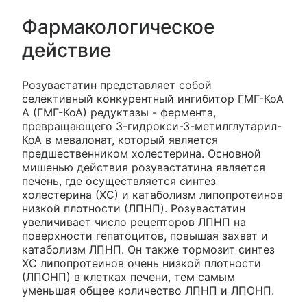
Фармакологическое
действие
Розувастатин представляет собой
селективный конкурентный ингибитор ГМГ-КоА
А (ГМГ-КоА) редуктазы - фермента,
превращающего 3-гидрокси-З-метилглутарил-
КоА в мевалонат, который является
предшественником холестерина. Основной
мишенью действия розувастатина является
печень, где осуществляется синтез
холестерина (ХС) и катаболизм липопротеинов
низкой плотности (ЛПНП). Розувастатин
увеличивает число рецепторов ЛПНП на
поверхности гепатоцитов, повышая захват и
катаболизм ЛПНП. Он также тормозит синтез
ХС липопротеинов очень низкой плотности
(ЛПОНП) в клетках печени, тем самым
уменьшая общее количество ЛПНП и ЛПОНП.