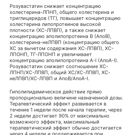
Розувастатин снижает концентрацию
холестерина-ЛПНП, общего холестерина и
триглицеридов (ТГ)
,
повышает концентрацию
холестерина липопротеинов высокой
плотности (ХС-ЛПВП), а также снижает
концентрацию аполипопротеина В (АпоВ),
холестерина-неЛПВП (концентрацию общего
ХС за вычетом содержания ХС-ЛПВП), ХС-
ЛПОНП, ТГ-ЛПОНП и увеличивает
концентрацию аполипопротеина А-I (АпоА-I).
Розувастатин снижает соотношение ХС-
ЛПНП/XС-ЛПВП, общий ХС/ХС-ЛПВП, ХС-
неЛПВП/ХС-ЛПВП и АпоВ/АпоА-I.
Гиполипидемическое действие прямо
пропорционально величине назначенной дозы.
Терапевтический эффект развивается в
течение 1 недели после начала терапии, через
2 недели достигает 90% от максимально
возможного эффекта, максимальный
терапевтический эффект обычно достигается
через 4 недели и поддерживается при