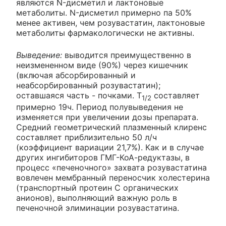
являются N-дисметил и лактоновые
метаболиты. N-дисметил примерно па 50%
менее активен, чем розувастатин, лактоновые
метаболиты фармакологически не активны.
Выведение:
выводится преимущественно в
неизмененном виде (90%) через кишечник
(включая абсорбированный и
неабсорбированный розувастатин);
оставшаяся часть - почками. T
составляет
1/2
примерно 19ч. Период полувыведения не
изменяется при увеличении дозы препарата.
Средний геометрический плазменный клиренс
составляет приблизительно 50 л/ч
(коэффициент вариации 21,7%). Как и в случае
других ингибиторов ГМГ-КоА-редуктазы, в
процесс «печеночного» захвата розувастатина
вовлечен мембранный переносчик холестерина
(транспортный протеин С органических
анионов), выполняющий важную роль в
печеночной элиминации розувастатина.