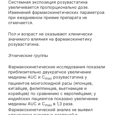
Системная экспозиция розувастатина
увеличивается пропорционально дозе.
Изменений фармакокинетических параметров
при ежедневном приеме препарата не
отмечается.
Пол и возраст не оказывают клинически
значимого влияния на фармакокинетику
розувастатина.
Этнические группы
Фармакокинетические исследования показали
приблизительно двукратное увеличение
медианы AUC и C
розувастатина у
max
пациентов монголоидной расы (японцев,
китайцев, филиппинцев, вьетнамцев и
корейцев) по сравнению с европейцами; у
индийских пациентов показано увеличение
медианы AUC и С
в 1,3 раза.
max
Фармакокинетический анализ не выявил
клинически значимых различий в