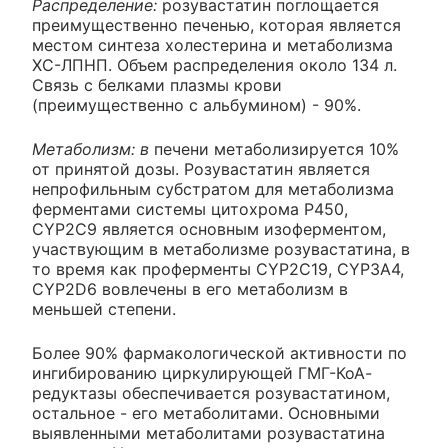
Распределение:
розувастатин поглощается
преимущественно печенью, которая является
местом синтеза холестерина и метаболизма
ХС-ЛПНП. Объем распределения около 134 л.
Связь с белками плазмы крови
(преимущественно с альбумином) - 90%.
Метаболизм: в
печени метаболизируется 10%
от принятой дозы. Розувастатин является
непрофильным субстратом для метаболизма
ферментами системы цитохрома Р450,
CYP2C9 является основным изоферментом,
участвующим в метаболизме розувастатина, в
то время как проферменты CYP2C19, CYP3A4,
CYP2D6 вовлечены в его метаболизм в
меньшей степени.
Более 90% фармакологической активности по
ингибированию циркулирующей ГМГ-КоА-
редуктазы обеспечивается розувастатином,
остальное - его метаболитами. Основными
выявленными метаболитами розувастатина