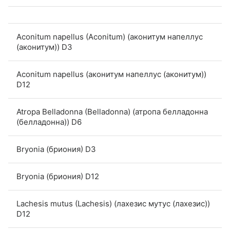
Aconitum napellus (Aconitum) (аконитум напеллус
(аконитум)) D3
Aconitum napellus (аконитум напеллус (аконитум))
D12
Atropa Belladonna (Belladonna) (атропа белладонна
(белладонна)) D6
Bryonia (бриония) D3
Bryonia (бриония) D12
Lachesis mutus (Lachesis) (лахезис мутус (лахезис))
D12