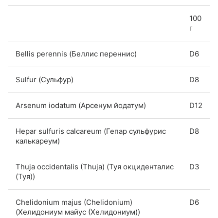
100
г
Bellis perennis (Беллис переннис)
D6
Sulfur (Сульфур)
D8
Arsenum iodatum (Арсенум йодатум)
D12
Hepar sulfuris calcareum (Гепар сульфурис
D8
калькареум)
Thuja occidentalis (Thuja) (Туя окциденталис
D3
(Туя))
Chelidonium majus (Chelidonium)
D6
(Хелидониум майус (Хелидониум))