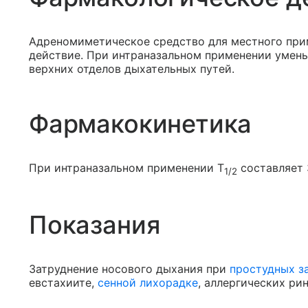
Адреномиметическое средство для местного пр
действие. При интраназальном применении умень
верхних отделов дыхательных путей.
Фармакокинетика
При интраназальном применении T
составляет 
1/2
Показания
Затруднение носового дыхания при
простудных з
евстахиите,
сенной лихорадке
, аллергических рин