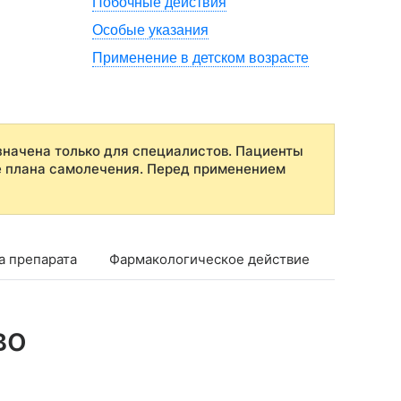
Побочные действия
Особые указания
Применение в детском возрасте
начена только для специалистов. Пациенты
е плана самолечения. Перед применением
а препарата
Фармакологическое действие
Фармако
во