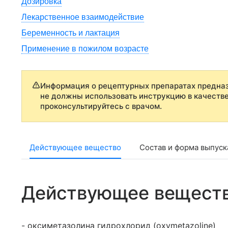
Дозировка
Лекарственное взаимодействие
Беременность и лактация
Применение в пожилом возрасте
Информация о рецептурных препаратах предназ
не должны использовать инструкцию в качеств
проконсультируйтесь с врачом.
Действующее вещество
Состав и форма выпуск
Действующее вещест
- оксиметазолина гидрохлорид (oxymetazoline)