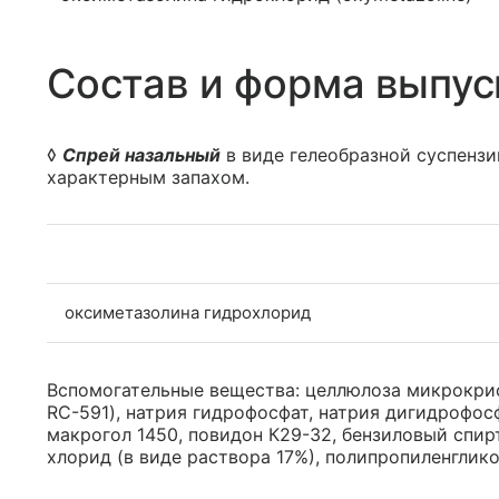
Состав и форма выпус
◊
Спрей назальный
в виде гелеобразной суспензии
характерным запахом.
оксиметазолина гидрохлорид
Вспомогательные вещества: целлюлоза микрокрис
RC-591), натрия гидрофосфат, натрия дигидрофос
макрогол 1450, повидон К29-32, бензиловый спирт
хлорид (в виде раствора 17%), полипропиленглико