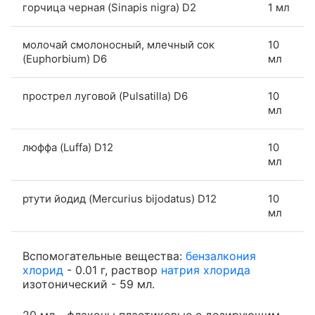
горчица черная (Sinapis nigra) D2
1 мл
молочай смолоносный, млечный сок
10
(Euphorbium) D6
мл
прострел луговой (Pulsatilla) D6
10
мл
люффа (Luffa) D12
10
мл
ртути йодид (Mercurius bijodatus) D12
10
мл
Вспомогательные вещества:
бензалкония
хлорид
- 0.01 г, раствор
натрия хлорида
изотонический - 59 мл.