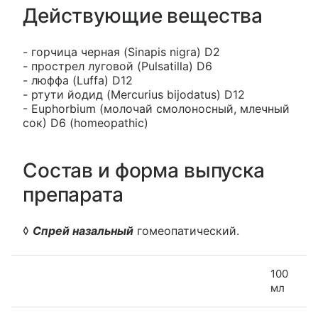
Действующие вещества
- горчица черная (Sinapis nigra) D2
- прострел луговой (Pulsatilla) D6
- люффа (Luffa) D12
- ртути йодид (Mercurius bijodatus) D12
- Euphorbium (молочай смолоносный, млечный
сок) D6 (homeopathic)
Состав и форма выпуска
препарата
◊
Спрей назальный
гомеопатический.
100
мл