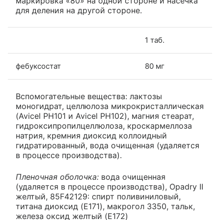
маркировка «80» на одной стороне и насечка
для деления на другой стороне.
1 таб.
фебуксостат
80 мг
Вспомогательные вещества: лактозы
моногидрат, целлюлоза микрокристаллическая
(Avicel PH101 и Avicel PH102), магния стеарат,
гидроксипропилцеллюлоза, кроскармеллоза
натрия, кремния диоксид коллоидный
гидратированный, вода очищенная (удаляется
в процессе производства).
Пленочная оболочка:
вода очищенная
(удаляется в процессе производства), Opadry II
желтый, 85F42129: спирт поливиниловый,
титана диоксид (E171), макрогол 3350, тальк,
железа оксид желтый (E172)