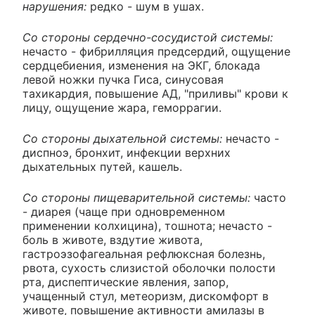
нарушения:
редко - шум в ушах.
Со стороны сердечно-сосудистой системы:
нечасто - фибрилляция предсердий, ощущение
сердцебиения, изменения на ЭКГ, блокада
левой ножки пучка Гиса, синусовая
тахикардия, повышение АД, "приливы" крови к
лицу, ощущение жара, геморрагии.
Со стороны дыхательной системы:
нечасто -
диспноэ, бронхит, инфекции верхних
дыхательных путей, кашель.
Со стороны пищеварительной системы:
часто
- диарея (чаще при одновременном
применении колхицина), тошнота; нечасто -
боль в животе, вздутие живота,
гастроэзофагеальная рефлюксная болезнь,
рвота, сухость слизистой оболочки полости
рта, диспептические явления, запор,
учащенный стул, метеоризм, дискомфорт в
животе, повышение активности амилазы в