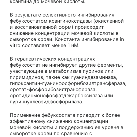
ксантина до мочевой кислоты.
В результате селективного ингибирования
фебуксостатом ксантиноксидазы (окисленной
и восстановленной форм) происходит
снижение концентрации мочевой кислоты в
сыворотке крови. Константа ингибирования in
vitro составляет менее 1 нМ.
В терапевтических концентрациях
фебуксостат не ингибирует другие ферменты,
участвующие в метаболизме пуринов или
пиримидинов, такие как гуаниндезаминаза,
гипоксантин-гуанинфосфорибозилтрансфераза,
оротат-фосфорибозилтрансфераза,
оротидинмонофосфатдекарбоксилаза или
пуриннуклеозидфосфорилаза.
Применение фебуксостата приводит к более
эффективному снижению концентрации
мочевой кислоты и поддержанию ее уровня в
сыворотке крови по сравнению с