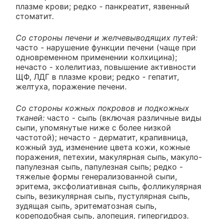
плазме крови; редко - панкреатит, язвенный
стоматит.
Со стороны печени и желчевыводящих путей:
часто - нарушение функции печени (чаще при
одновременном применении колхицина);
нечасто - холелитиаз, повышение активности
ЩФ, ЛДГ в плазме крови; редко - гепатит,
желтуха, поражение печени.
Со стороны кожных покровов и подкожных
тканей:
часто - сыпь (включая различные виды
сыпи, упомянутые ниже с более низкой
частотой); нечасто - дерматит, крапивница,
кожный зуд, изменение цвета кожи, кожные
поражения, петехии, макулярная сыпь, макуло-
папулезная сыпь, папулезная сыпь; редко -
тяжелые формы генерализованной сыпи,
эритема, эксфолиативная сыпь, фолликулярная
сыпь, везикулярная сыпь, пустулярная сыпь,
зудящая сыпь, эритематозная сыпь,
кореподобная сыпь, алопеция, гипергидроз.