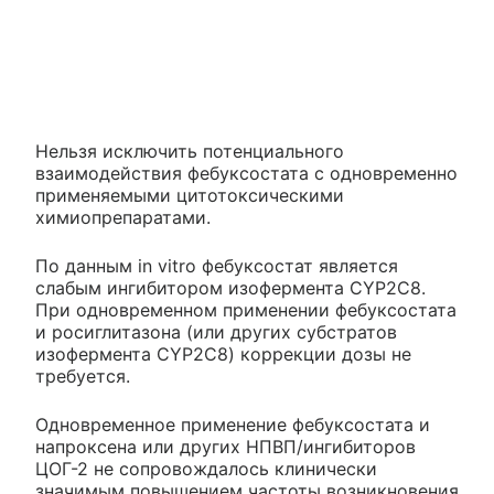
Нельзя исключить потенциального
взаимодействия фебуксостата с одновременно
применяемыми цитотоксическими
химиопрепаратами.
По данным in vitro фебуксостат является
слабым ингибитором изофермента CYP2C8.
При одновременном применении фебуксостата
и росиглитазона (или других субстратов
изофермента CYP2C8) коррекции дозы не
требуется.
Одновременное применение фебуксостата и
напроксена или других НПВП/ингибиторов
ЦОГ-2 не сопровождалось клинически
значимым повышением частоты возникновения