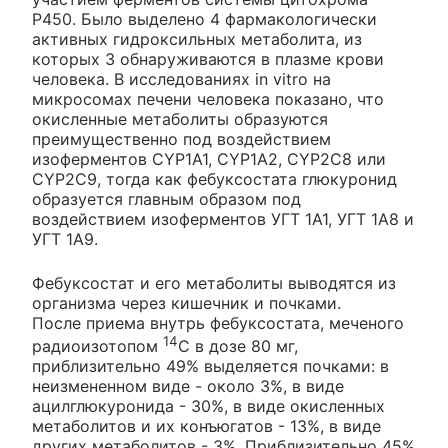
Р450. Было выделено 4 фармакологически
активных гидроксильных метаболита, из
которых 3 обнаруживаются в плазме крови
человека. В исследованиях in vitro на
микросомах печени человека показано, что
окисленные метаболиты образуются
преимущественно под воздействием
изоферментов CYP1A1, CYP1A2, CYP2C8 или
CYP2C9, тогда как фебуксостата глюкуронид
образуется главным образом под
воздействием изоферментов УГТ 1А1, УГТ 1А8 и
УГТ 1А9.
Фебуксостат и его метаболиты выводятся из
организма через кишечник и почками.
После приема внутрь фебуксостата, меченого
14
радиоизотопом
С в дозе 80 мг,
приблизительно 49% выделяется почками: в
неизмененном виде - около 3%, в виде
ацилглюкуронида - 30%, в виде окисленных
метаболитов и их конъюгатов - 13%, в виде
других метаболитов - 3%. Приблизительно 45%