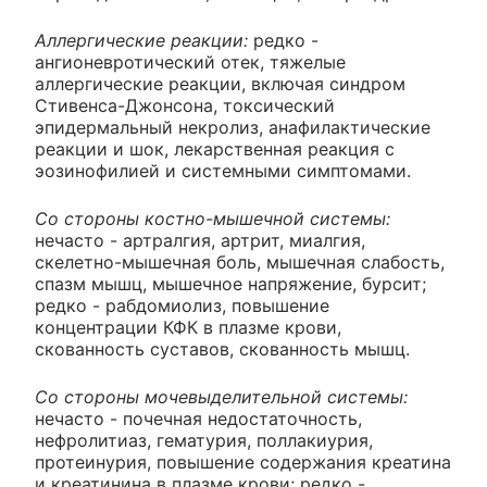
Аллергические реакции:
редко -
ангионевротический отек, тяжелые
аллергические реакции, включая синдром
Стивенса-Джонсона, токсический
эпидермальный некролиз, анафилактические
реакции и шок, лекарственная реакция с
эозинофилией и системными симптомами.
Со стороны костно-мышечной системы:
нечасто - артралгия, артрит, миалгия,
скелетно-мышечная боль, мышечная слабость,
спазм мышц, мышечное напряжение, бурсит;
редко - рабдомиолиз, повышение
концентрации КФК в плазме крови,
скованность суставов, скованность мышц.
Со стороны мочевыделительной системы:
нечасто - почечная недостаточность,
нефролитиаз, гематурия, поллакиурия,
протеинурия, повышение содержания креатина
и креатинина в плазме крови; редко -