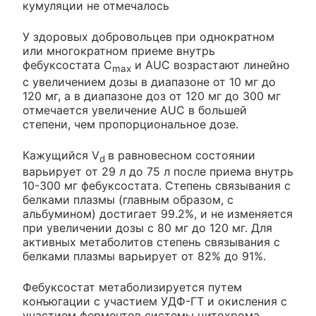
кумуляции не отмечалось
У здоровых добровольцев при однократном
или многократном приеме внутрь
фебуксостата C
и AUC возрастают линейно
max
с увеличением дозы в диапазоне от 10 мг до
120 мг, а в диапазоне доз от 120 мг до 300 мг
отмечается увеличение AUC в большей
степени, чем пропорциональное дозе.
Кажущийся V
в равновесном состоянии
d
варьирует от 29 л до 75 л после приема внутрь
10-300 мг фебуксостата. Степень связывания с
белками плазмы (главным образом, с
альбумином) достигает 99.2%, и не изменяется
при увеличении дозы с 80 мг до 120 мг. Для
активных метаболитов степень связывания с
белками плазмы варьирует от 82% до 91%.
Фебуксостат метаболизируется путем
конъюгации с участием УДФ-ГТ и окисления с
участием ферментов системы цитохрома