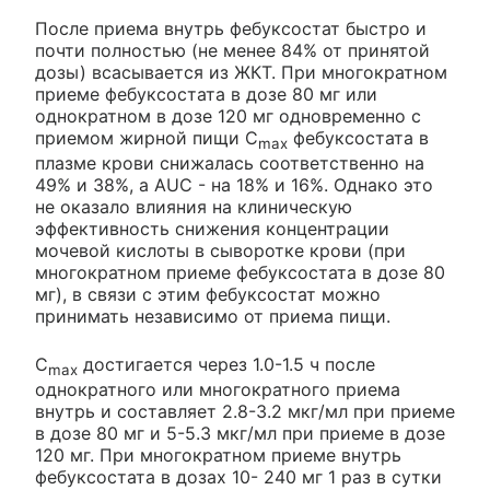
После приема внутрь фебуксостат быстро и
почти полностью (не менее 84% от принятой
дозы) всасывается из ЖКТ. При многократном
приеме фебуксостата в дозе 80 мг или
однократном в дозе 120 мг одновременно с
приемом жирной пищи C
фебуксостата в
max
плазме крови снижалась соответственно на
49% и 38%, a AUC - на 18% и 16%. Однако это
не оказало влияния на клиническую
эффективность снижения концентрации
мочевой кислоты в сыворотке крови (при
многократном приеме фебуксостата в дозе 80
мг), в связи с этим фебуксостат можно
принимать независимо от приема пищи.
C
достигается через 1.0-1.5 ч после
max
однократного или многократного приема
внутрь и составляет 2.8-3.2 мкг/мл при приеме
в дозе 80 мг и 5-5.3 мкг/мл при приеме в дозе
120 мг. При многократном приеме внутрь
фебуксостата в дозах 10- 240 мг 1 раз в сутки