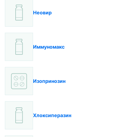
Неовир
Иммуномакс
Изопринозин
Хлоксиперазин