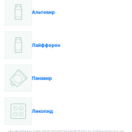
Альтевир
Лайфферон
Панавир
Ликопид