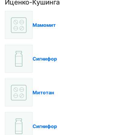
Иценко-Кушинга
Мамомит
Сигнифор
Митотан
Сигнифор