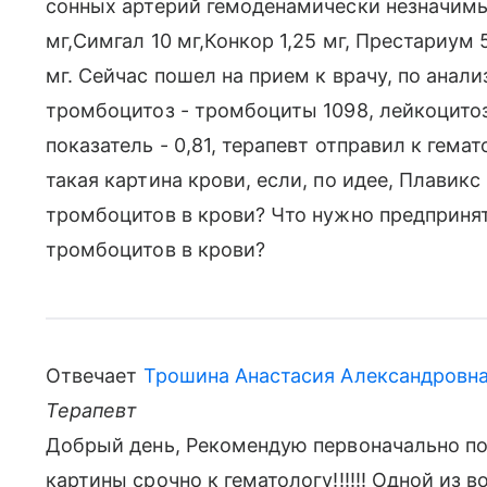
сонных артерий гемоденамически незначимы
мг,Симгал 10 мг,Конкор 1,25 мг, Престариум
мг. Сейчас пошел на прием к врачу, по анали
тромбоцитоз - тромбоциты 1098, лейкоцитоз 
показатель - 0,81, терапевт отправил к гема
такая картина крови, если, по идее, Плавик
тромбоцитов в крови? Что нужно предприня
тромбоцитов в крови?
Отвечает
Трошина Анастасия Александровн
Терапевт
Добрый день, Рекомендую первоначально по
картины срочно к гематологу!!!!!! Одной из