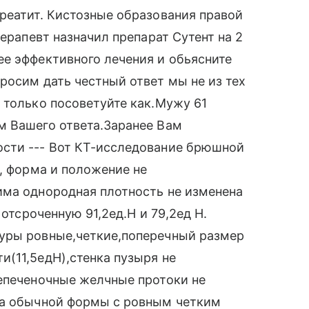
реатит. Кистозные образования правой
терапевт назначил препарат Сутент на 2
е эффективного лечения и обьясните
росим дать честный ответ мы не из тех
 только посоветуйте как.Мужу 61
м Вашего ответа.Заранее Вам
сти --- Вот КТ-исследование брюшной
м, форма и положение не
има однородная плотность не изменена
 отсроченную 91,2ед.Н и 79,2ед Н.
уры ровные,четкие,поперечный размер
(11,5едН),стенка пузыря не
непеченочные желчные протоки не
ка обычной формы с ровным четким