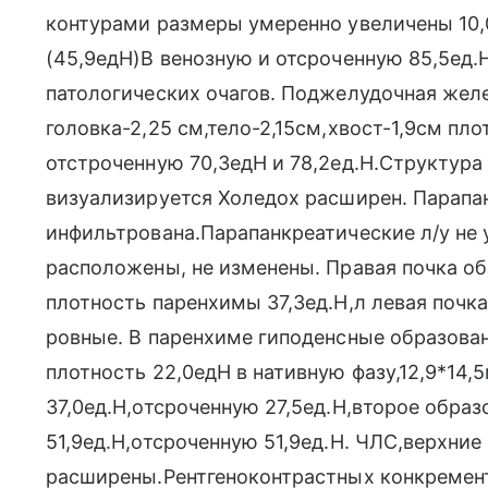
контурами размеры умеренно увеличены 10,0
(45,9едН)В венозную и отсроченную 85,5ед.
патологических очагов. Поджелудочная жел
головка-2,25 см,тело-2,15см,хвост-1,9см пл
отстроченную 70,3едН и 78,2ед.Н.Структура
визуализируется Холедох расширен. Парапан
инфильтрована.Парапанкреатические л/у не
расположены, не изменены. Правая почка о
плотность паренхимы 37,3ед.Н,л левая почка
ровные. В паренхиме гиподенсные образован
плотность 22,0едН в нативную фазу,12,9*14,
37,0ед.Н,отсроченную 27,5ед.Н,второе образ
51,9ед.Н,отсроченную 51,9ед.Н. ЧЛС,верхние
расширены.Рентгеноконтрастных конкремент