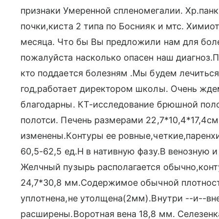
признаки Умеренной спленомегалии. Хр.панк
почки,киста 2 типа по Боснияк и мтс. Химио
месяца. Что бы Вы предложили нам для боле
пожалуйста насколько опасен наш диагноз.П
кто поддается болезням .Мы будем лечиться
год,работает директором школы. Очень жде
благодарны. КТ-исследование брюшной поло
полотси. Печень размерами 22,7*10,4*17,4с
изменены.Контуры ее ровные,четкие,паренх
60,5-62,5 ед.Н в нативную фазу.В венозную и
Желчный пузырь располагается обычно,конт
24,7*30,8 мм.Содержимое обычной плотности
уплотнена,не утолщена(2мм).Внутри --и--в
расширены.Воротная вена 18,8 мм. Селезен