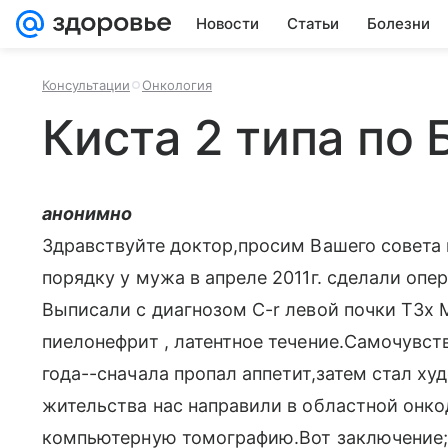
Новости
Статьи
Болезни
Консультации
Онкология
Киста 2 типа по 
анонимно
Здравствуйте доктор,просим Вашего совета 
порядку у мужа в апреле 2011г. сделали о
Выписали с диагнозом C-r левой почки Т3x 
пиелонефрит , латентное течение.Самочувст
года--сначала пропал аппетит,затем стал ху
жительства нас направили в областной онко
компьютерную томографию.Вот заключение;