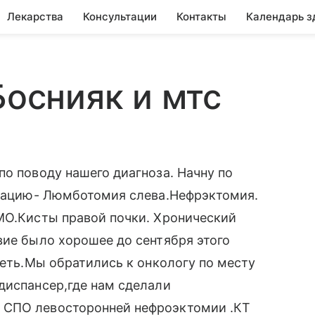
Лекарства
Консультации
Контакты
Календарь з
Боснияк и мтс
по поводу нашего диагноза. Начну по
перацию- Люмботомия слева.Нефрэктомия.
MO.Кисты правой почки. Хронический
вие было хорошее до сентября этого
деть.Мы обратились к онкологу по месту
диспансер,где нам сделали
 СПО левосторонней нефроэктомии .КТ