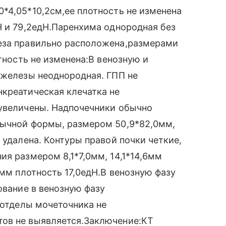
*4,05*10,2см,ее плотность не изменена
Н и 79,2едН.Паренхима однородная без
еза правильно расположена,размерами
отность не изменена:В венозную и
 железы неоднородная. ГПП не
креатическая клечатка не
 увеличены. Надпочечники обычно
бычной формы, размером 50,9*82,0мм,
 удалена. Контуры правой почки четкие,
ия размером 8,1*7,0мм, 14,1*14,6мм
5мм плотность 17,0едН.В венозную фазу
ование в венозную фазу
 отделы мочеточника не
ов не выявляется.Заключение:КТ