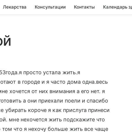
Лекарства
Консультации
Контакты
Календарь з
ой
53года.я просто устала жить.я
тают в городе и я часто дома одна.весь
не хочется от них внимания а его нет. я
готовить а они приехали поели и спасибо
все убирать короче я как прислуга принеси
ой. мне нехочется жить подскажите что
 том что я нехочу больше жить все чаще