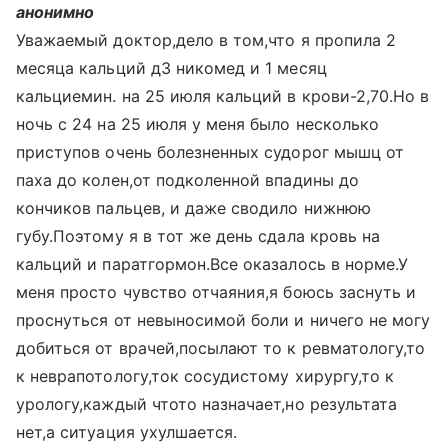
анонимно
Уважаемый доктор,дело в том,что я пропила 2
месяца кальций д3 никомед и 1 месяц
кальциемин. на 25 июля кальций в крови-2,70.Но в
ночь с 24 на 25 июля у меня было несколько
приступов очень болезненных судорог мышц от
паха до колен,от подколенной впадины до
кончиков пальцев, и даже сводило нижнюю
губу.Поэтому я в тот же день сдала кровь на
кальций и паратгормон.Все оказалось в норме.У
меня просто чувство отчаяния,я боюсь заснуть и
проснуться от невыносимой боли и ничего не могу
добиться от врачей,посылают то к ревматологу,то
к неврапотологу,ток сосудистому хирургу,то к
урологу,каждый чтото назначает,но результата
нет,а ситуация ухулшается.