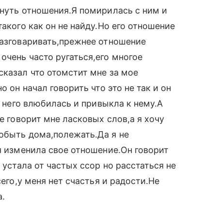
рнуть отношения.Я помирилась с ним и
такого как он не найду.Но его отношение
разговаривать,прежнее отношение
очень часто ругаться,его многое
сказал что отомстит мне за мое
о он начал говорить что это не так и он
в него влюбилась и привыкла к нему.А
е говорит мне ласковых слов,а я хочу
обыть дома,полежать.Да я не
оя изменила свое отношение.Он говорит
 устала от частых ссор но расстаться не
сего,у меня нет счастья и радости.Не
а.