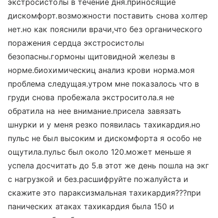
экстросистолы в течение дня.приносящие
дискомфорт.возможности поставить снова холтер
нет.но как пояснили врачи,что без органического
поражения сердца экстросистолы
безопасны.гормоны щитовидной железы в
норме.биохимическиц анализ крови норма.моя
проблема следущая.утром мне показалось что в
груди снова пробежала экстроситола.я не
обратила на нее внимание.присела завязать
шнурки и у меня резко появилась тахикардия.но
пульс не был высоким и дискомфорта я особо не
ощутила.пульс был около 120.может меньше я
успела досчитать до 5.в этот же день пошла на экг
с нагрузкой и без.расшифруйте пожалуйста и
скажите это параксизмальная тахикардия???при
панических атаках тахикардия была 150 и