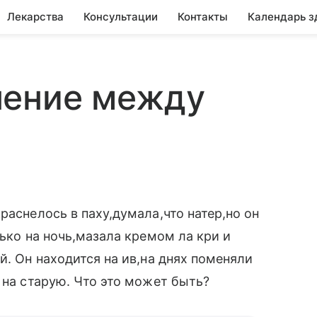
Лекарства
Консультации
Контакты
Календарь з
нение между
раснелось в паху,думала,что натер,но он
лько на ночь,мазала кремом ла кри и
й. Он находится на ив,на днях поменяли
 на старую. Что это может быть?