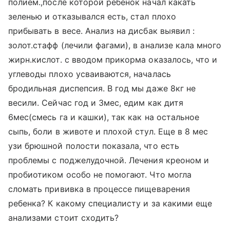
полием.,после которой ребенок начал какать
зеленью и отказывался есть, стал плохо
прибывать в весе. Анализ на дисбак выявил :
золот.стафф (лечили фагами), в анализе кала много
жирн.кислот. с вводом прикорма оказалось, что и
углеводы плохо усваиваются, началась
бродильная диспепсия. В год мы даже 8кг не
весили. Сейчас год и 3мес, едим как дитя
6мес(смесь га и кашки), так как на остальное
сыпь, боли в животе и плохой стул. Еще в 8 мес
узи брюшной полости показала, что есть
проблемы с поджелудочной. Лечения креоном и
пробиотиком особо не помогают. Что могла
сломать прививка в процессе пищеварения
ребенка? К какому специалисту и за какими еще
анализами стоит сходить?