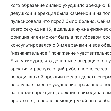
кого обрезание сильно ухудшило эрекцию. Е
девушкой и эрекция была каменной и на пол 
пульсировала что порой было больно. Сейча
всего секунд на 15, а дальше нужна физичес
фрикция член может быть в полубоевом сос
консультировался с 3-мя врачами и все об
"незначительное " понижение чувствительнос
Был у хирурга, что делал мне операцию, он 
эрекция и распухающий рубец после секса -
поводу плохой эрекции послал делать спер
не слушает меня - ухудшение произошло посл
на плохую эрекцию ( эрекция приходила сам
просто нет, а после помощи рукой она слаба