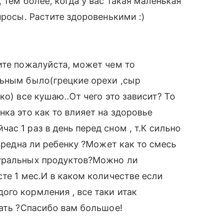
 тем более, когда у вас такая маленькая
просы. Растите здоровенькими :)
ите пожалуйста, может чем то
льным было(грецкие орехи ,сыр
ко) все кушаю..От чего это зависит? То
ка это как то влияет на здоровье
с 1 раз в день перед сном , т.К сильно
 вредна ли ребенку ?Может как то смесь
туральных продуктов?Можно ли
те 1 мес.И в каком количестве если
го кормления , все таки итак
вать ?Спасибо вам большое!