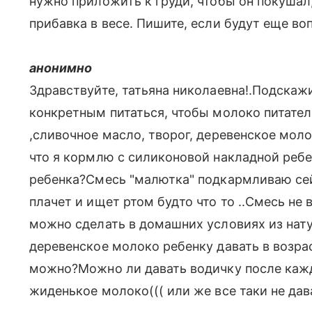
нужно приложить к груди, чтобы он покушал,
прибавка в весе. Пишите, если будут еще во
анонимно
Здравствуйте, татьяна николаевна!.Подскаж
конкретным питаться, чтобы молоко питате
,сливочное масло, творог, деревенское моло
что я кормлю с силиконовой накладной ребен
ребенка?Смесь "малютка" подкармливаю сейча
плачет и ищет ртом будто что то ..Смесь не
можно сделать в домашних условиях из на
деревенское молоко ребенку давать в возрас
можно?Можно ли давать водичку после каждо
жиденькое молоко((( или же все таки не да