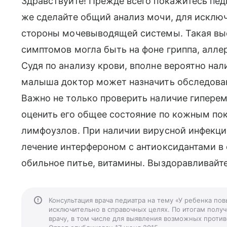
Здравствуйте! Прежде всего покажитесь пед
же сделайте общий анализ мочи, для исключ
стороны мочевыводящей системы. Такая выс
симптомов могла быть на фоне гриппа, алле
Судя по анализу крови, вполне вероятно на
малыша доктор может назначить обследовани
Важно не только проверить наличие гиперем
оценить его общее состояние по кожным пок
лимфоузлов. При наличии вирусной инфекции
лечение интерфероном с антиоксидантами в 
обильное питье, витамины. Выздоравливайте
Консультация врача педиатра на тему «У ребенка п
исключительно в справочных целях. По итогам получ
врачу, в том числе для выявления возможных против