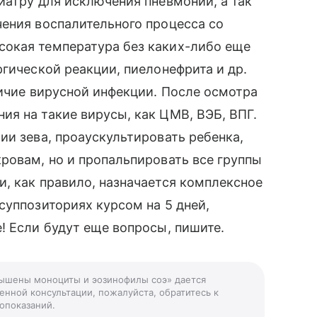
иатру для исключения пневмонии, а так
ения воспалительного процесса со
окая температура без каких-либо еще
ргической реакции, пиелонефрита и др.
личие вирусной инфекции. После осмотра
я на такие вирусы, как ЦМВ, ВЭБ, ВПГ.
ии зева, проаускультировать ребенка,
ровам, но и пропальпировать все группы
, как правило, назначается комплексное
суппозиториях курсом на 5 дней,
! Если будут еще вопросы, пишите.
овышены моноциты и эозинофилы соэ» дается
енной консультации, пожалуйста, обратитесь к
опоказаний.