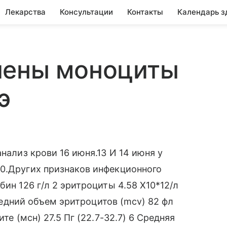
Лекарства
Консультации
Контакты
Календарь з
шены моноциты
э
анализ крови 16 июня.13 И 14 июня у
40.Других признаков инфекционного
бин 126 г/л 2 эритроциты 4.58 X10*12/л
 Средний объем эритроцитов (mcv) 82 фл
те (мсн) 27.5 Пг (22.7-32.7) 6 Средняя