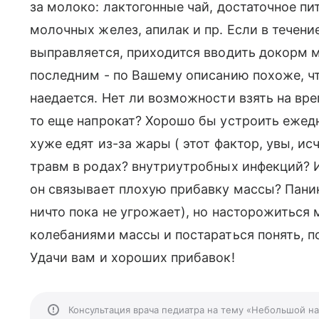
за молоко: лактогонные чай, достаточное п
молочных желез, апилак и пр. Если в течен
выправляется, приходится вводить докорм 
последним - по Вашему описанию похоже, чт
наедается. Нет ли возможности взять на вре
то еще напрокат? Хорошо бы устроить ежедн
хуже едят из-за жары ( этот фактор, увы, ис
травм в родах? внутриутробных инфекций? И
он связывает плохую прибавку массы? Паник
ничто пока не угрожает), но насторожиться
колебаниями массы и постараться понять, п
Удачи вам и хороших прибавок!
Консультация врача педиатра на тему «Небольшой н