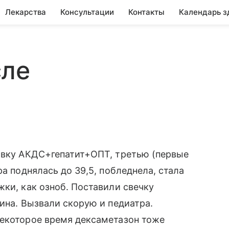
Лекарства
Консультации
Контакты
Календарь з
сле
вивку АКДС+гепатит+ОПТ, третью (первые
ра поднялась до 39,5, побледнела, стала
жки, как озноб. Поставили свечку
ина. Вызвали скорую и педиатра.
некоторое время дексаметазон тоже