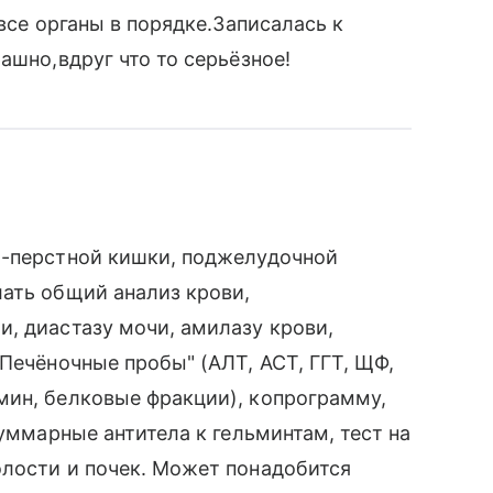
 все органы в порядке.Записалась к
ашно,вдруг что то серьёзное!
2-перстной кишки, поджелудочной
ать общий анализ крови,
, диастазу мочи, амилазу крови,
"Печёночные пробы" (АЛТ, АСТ, ГГТ, ЩФ,
мин, белковые фракции), копрограмму,
суммарные антитела к гельминтам, тест на
олости и почек. Может понадобится