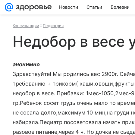
Новости
Статьи
Болезни
Консультации
Педиатрия
Недобор в весе 
анонимно
Здравствуйте! Мы родились вес 2900г. Сейча
требованию + прикорм( каши,овощи,фрукты,т
недобор в весе. Прибавки: 1мес-1050,2мес-9
гр.Ребенок сосет грудь очень мало по време
не сосала долго,максимум 10 мин,на груди н
набирала.Педиатр посоветовала начать прик
разовое питание,через 4 ч. Но дочка не сье