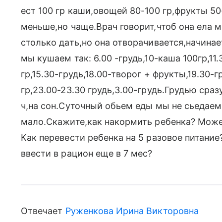
ест 100 гр каши,овощей 80-100 гр,фрукты 50
меньше,но чаще.Врач говорит,чтоб она ела м
столько дать,но она отворачивается,начина
мы кушаем так: 6.00 -грудь,10-каша 100гр,11
гр,15.30-грудь,18.00-творог + фрукты,19.30-г
гр,23.00-23.30 грудь,3.00-грудь.Грудью сраз
ч,на сон.Суточный обьем еды мы не сьедаем
мало.Скажите,как накормить ребенка? Може
Как перевести ребенка на 5 разовое питани
ввести в рацион еще в 7 мес?
Отвечает
Руженкова Ирина Викторовна