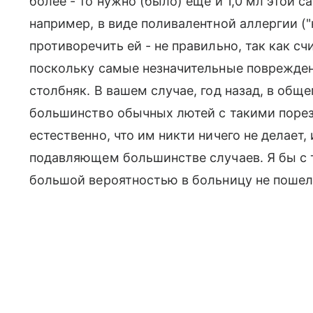
более - то нужно (было) ещё и 1,0 мл этой 
например, в виде поливалентной аллергии ("н
противоречить ей - не правильно, так как счи
поскольку самые незначительные поврежд
столбняк. В вашем случае, год назад, в общ
большинство обычных лютей с такими порез
естественно, что им никти ничего не делает
подавляющем большинстве случаев. Я бы с та
большой вероятностью в больницу не пошел б