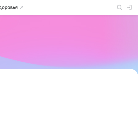
доровья