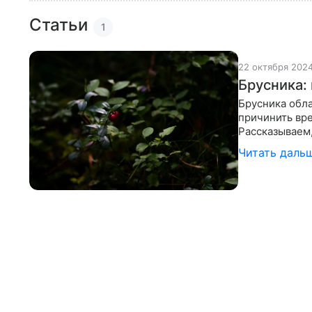
Статьи
1
22 октября 202
Брусника:
Брусника обла
причинить вр
Рассказываем,
Поможет нам 
Читать даль