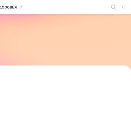
доровья