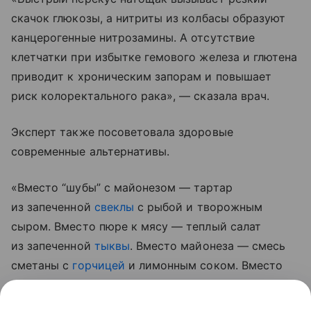
скачок глюкозы, а нитриты из колбасы образуют
канцерогенные нитрозамины. А отсутствие
клетчатки при избытке гемового железа и глютена
приводит к хроническим запорам и повышает
риск колоректального рака», — сказала врач.
Эксперт также посоветовала здоровые
современные альтернативы.
«Вместо “шубы” с майонезом — тартар
из запеченной
свеклы
с рыбой и творожным
сыром. Вместо пюре к мясу — теплый салат
из запеченной
тыквы
. Вместо майонеза — смесь
сметаны с
горчицей
и лимонным соком. Вместо
колбасы — домашний паштет из куриной печени
на цельнозерновом хлебе», — рассказала она.