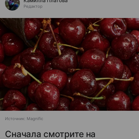
Камилла Платова
Редактор
Источник:
Magnific
Сначала смотрите на