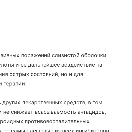
озивных поражений слизистой оболочки
слоты и ее дальнейшее воздействие на
ния острых состояний, но и для
й терапии.
 других лекарственных средств, в том
ом не снижает всасываемость антацидов,
тероидных противовоспалительных
ла — самые дешевые из всех ингибиторов