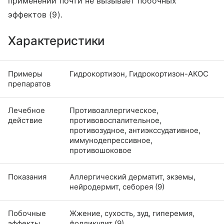
применении почти не вызывает побочных
эффектов (9).
Характеристики
Примеры
Гидрокортизон, Гидрокортизон-АКОС
препаратов
Лечебное
Противоаллергическое,
действие
противовоспалительное,
противозудное, антиэкссудативное,
иммунодепрессивное,
противошоковое
Показания
Аллергический дерматит, экземы,
нейродермит, себорея (9)
Побочные
Жжение, сухость, зуд, гиперемия,
эффекты
фолликулит (9)